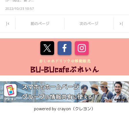
が…現在、要予...
2022/10/23 18:57
前のページ
次のページ
|
|
おしゃれドリンクの移動販売
BU-BUcafeぷれいん
powered by crayon（クレヨン）