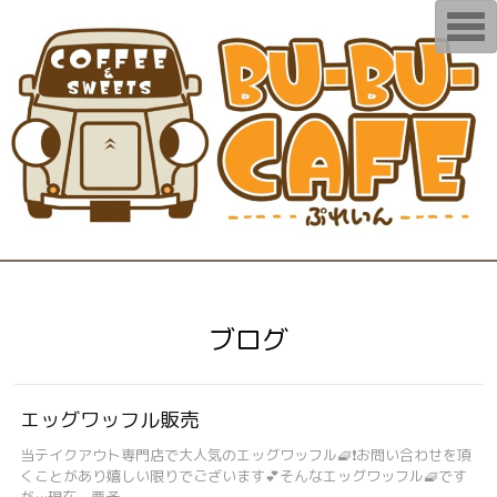
T
o
g
g
l
e
n
a
v
i
g
a
t
i
o
n
ブログ
エッグワッフル販売
当テイクアウト専門店で大人気のエッグワッフル🧇❗お問い合わせを頂
くことがあり嬉しい限りでございます💕そんなエッグワッフル🧇です